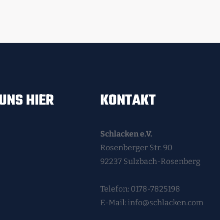
UNS HIER
KONTAKT
Schlacken e.V.
Rosenberger Str. 90
92237 Sulzbach-Rosenberg
Telefon: 0178-7825198
E-Mail: info@schlacken.com