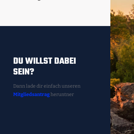
DU WILLST DABEI
SEIN?
Dann lade dir einfach unseren
Mitgliedsantrag
heruntner