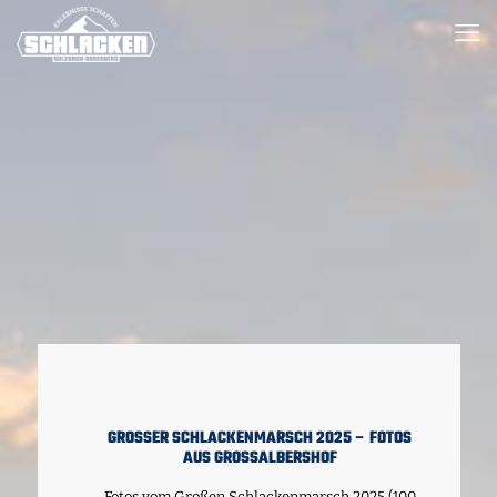
GROSSER SCHLACKENMARSCH 2025 – FOTOS A
US GROSSALBERSHOF
Fotos vom Großen Schlackenmarsch 2025 (100