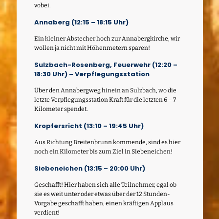
vobei.
Annaberg (12:15 – 18:15 Uhr)
Ein kleiner Abstecher hoch zur Annabergkirche, wir
wollen ja nicht mit Höhenmetern sparen!
Sulzbach-Rosenberg, Feuerwehr (12:20 –
18:30 Uhr) – Verpflegungsstation
Über den Annabergweg hinein an Sulzbach, wo die
letzte Verpflegungsstation Kraft für die letzten 6 – 7
Kilometer spendet.
Kropfersricht (13:10 – 19:45 Uhr)
Aus Richtung Breitenbrunn kommende, sind es hier
noch ein Kilometer bis zum Ziel in Siebeneichen!
Siebeneichen (13:15 – 20:00 Uhr)
Geschafft! Hier haben sich alle Teilnehmer, egal ob
sie es weit unter oder etwas über der 12 Stunden-
Vorgabe geschafft haben, einen kräftigen Applaus
verdient!