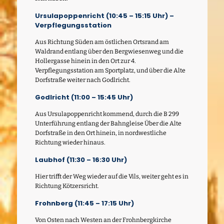
Ursulapoppenricht (10:45 – 15:15 Uhr) –
Verpflegungsstation
Aus Richtung Süden am östlichen Ortsrand am
Waldrand entlang über den Bergwiesenweg und die
Hollergasse hinein in den Ort zur 4.
Verpflegungsstation am Sportplatz, und über die Alte
Dorfstraße weiter nach Godlricht.
Godlricht (11:00 – 15:45 Uhr)
Aus Ursulapoppenricht kommend, durch die B 299
Unterführung entlang der Bahngleise Über die Alte
Dorfstraße in den Ort hinein, in nordwestliche
Richtung wieder hinaus.
Laubhof (11:30 – 16:30 Uhr)
Hier trifft der Weg wieder auf die Vils, weiter geht es in
Richtung Kötzersricht.
Frohnberg (11:45 – 17:15 Uhr)
Von Osten nach Westen an der Frohnbergkirche