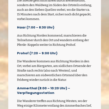
Die Strecke geht nicht direkt durch Breitenbrunn,
sondern den Waldweg im Süden des Ortsteils entlang,
auch an den Sieben Quellen vorbei, wo die Starter ca.
15 Minuten nach dem Start, sicher noch dicht gepackt,
vorbei kommen.
Haar (7:00 – 8:30 Uhr)
Aus Richtung Norden kommend, marschieren die
Teilnehmer durch den Ort und wandern entlang der
Pferde-Koppeln weiter in Richtung Prohof.
Prohof (7:20 – 9:00 Uhr)
Die Wanderer kommen aus Richtung Norden in den
Ort, vorbei am Biergarten, am südlichen Ortsende der
Straße nach rechts (also nach Westen), und
marschieren am südwestlichen Ortsrand über den
Feldweg wieder zurück in die Natur.
Ammerthal (8:00 – 10:20 Uhr) –
Verpflegungsstation
Die Wanderer treffen aus Richtung Westen, wo der
Weg einige Kilometer entlang des Ammerbaches lief,