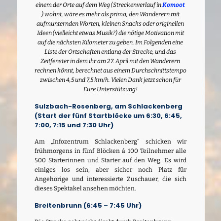
einem der Orte auf dem Weg (Streckenverlauf in
Komoot
) wohnt, wäre es mehr als prima, den Wanderern mit
aufmunternden Worten, kleinen Snacks oder originellen
Ideen (vielleicht etwas Musik?) die nötige Motivation mit
auf die nächsten Kilometer zu geben. Im Folgenden eine
Liste der Ortschaften entlang der Strecke, und das
Zeitfenster in dem ihr am 27. April mit den Wanderern
rechnen könnt, berechnet aus einem Durchschnittstempo
zwischen 4,5 und 7,5 km/h. Vielen Dank jetzt schon für
Eure Unterstützung!
Sulzbach-Rosenberg, am Schlackenberg
(Start der fünf Startblöcke um 6:30, 6:45,
7:00, 7:15 und 7:30 Uhr)
Am „Infozentrum Schlackenberg“ schicken wir
frühmorgens in fünf Blöcken á 100 Teilnehmer alle
500 Starterinnen und Starter auf den Weg. Es wird
einiges los sein, aber sicher noch Platz für
Angehörige und interessierte Zuschauer, die sich
dieses Spektakel ansehen möchten.
Breitenbrunn (6:45 – 7:45 Uhr)