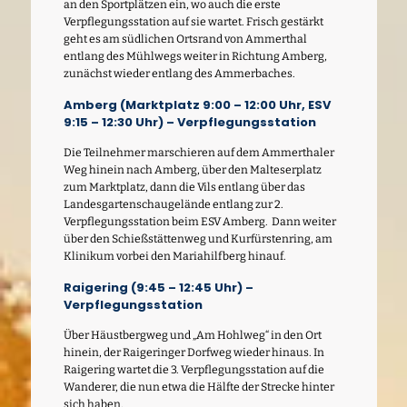
an den Sportplätzen ein, wo auch die erste
Verpflegungsstation auf sie wartet. Frisch gestärkt
geht es am südlichen Ortsrand von Ammerthal
entlang des Mühlwegs weiter in Richtung Amberg,
zunächst wieder entlang des Ammerbaches.
Amberg (Marktplatz 9:00 – 12:00 Uhr, ESV
9:15 – 12:30 Uhr) – Verpflegungsstation
Die Teilnehmer marschieren auf dem Ammerthaler
Weg hinein nach Amberg, über den Malteserplatz
zum Marktplatz, dann die Vils entlang über das
Landesgartenschaugelände entlang zur 2.
Verpflegungsstation beim ESV Amberg. Dann weiter
über den Schießstättenweg und Kurfürstenring, am
Klinikum vorbei den Mariahilfberg hinauf.
Raigering (9:45 – 12:45 Uhr) –
Verpflegungsstation
Über Häustbergweg und „Am Hohlweg“ in den Ort
hinein, der Raigeringer Dorfweg wieder hinaus. In
Raigering wartet die 3. Verpflegungsstation auf die
Wanderer, die nun etwa die Hälfte der Strecke hinter
sich haben.