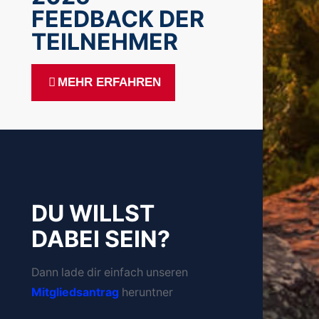
FEEDBACK DER
TEILNEHMER
MEHR ERFAHREN
DU WILLST
DABEI SEIN?
Dann lade dir einfach unseren
Mitgliedsantrag
heruntner