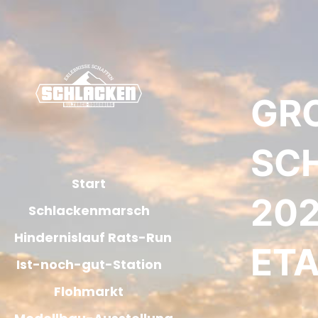
GRO
CH
Start
024
Schlackenmarsch
Hindernislauf Rats-Run
TAP
Ist-noch-gut-Station
Flohmarkt