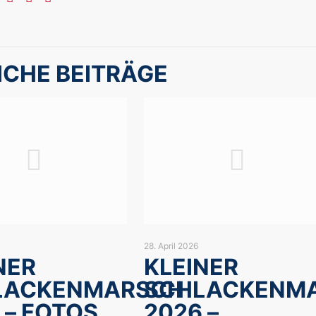
ICHE BEITRÄGE
28. April 2026
NER
KLEINER
LACKENMARSCH
SCHLACKENM
 – FOTOS
2026 –