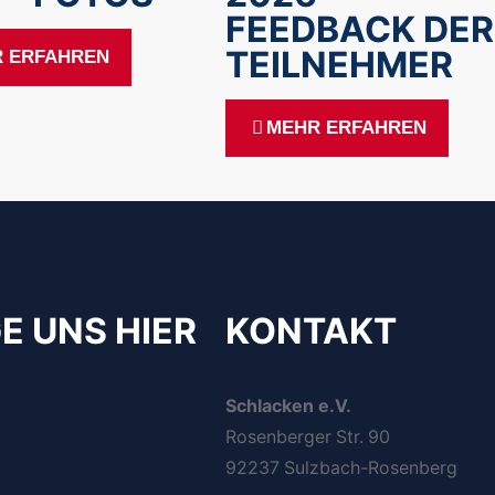
FEEDBACK DER
TEILNEHMER
 ERFAHREN
MEHR ERFAHREN
E UNS HIER
KONTAKT
Schlacken e.V.
Rosenberger Str. 90
92237 Sulzbach-Rosenberg