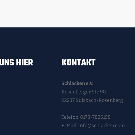
UNS HIER
KONTAKT
Schlacken e.V.
Rosenberger Str. 90
92237 Sulzbach-Rosenberg
Telefon: 0178-7825198
E-Mail: info@schlacken.com