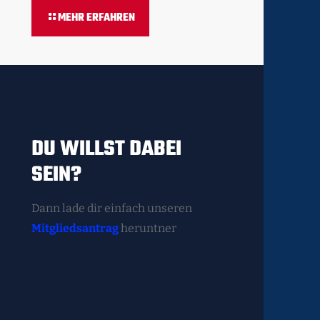
MEHR ERFAHREN
DU WILLST DABEI
SEIN?
Dann lade dir einfach unseren
Mitgliedsantrag
heruntner