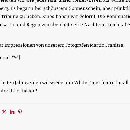
 feierten wir wie jedes Jahr unser Helfer-Essen als White D
erg. Es begann bei schönstem Sonnenschein, aber pünktli
 Tribüne zu haben. Eines haben wir gelernt: Die Kombina
nsauce und Regen von oben hat seine Nachteile, reicht abe
ar Impressionen von unserem Fotografen Martin Franitza:
er id=“9″]
hsten Jahr werden wir wieder ein White Diner feiern für all
unterstützt haben!