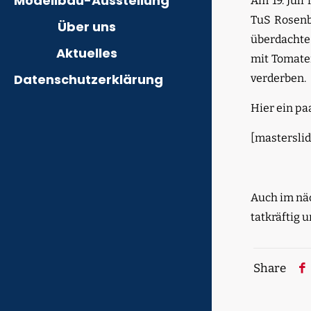
Modellbau-Ausstellung
Am 19. Juli
TuS Rosenb
Über uns
überdachte
Aktuelles
mit Tomate
Datenschutzerklärung
verderben.
Hier ein pa
[masterslid
Auch im näc
tatkräftig 
Share