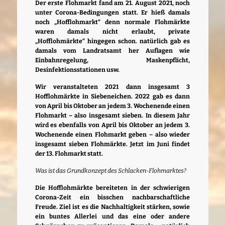
Der erste Flohmarkt fand am 21. August 2021, noch
unter Corona-Bedingungen statt. Er hieß damals
noch „Hofflohmarkt“ denn normale Flohmärkte
waren damals nicht erlaubt, private
„Hofflohmärkte“ hingegen schon. natürlich gab es
damals vom Landratsamt her Auflagen wie
Einbahnregelung, Maskenpflicht,
Desinfektionsstationen usw.
Wir veranstalteten 2021 dann insgesamt 3
Hofflohmärkte in Siebeneichen. 2022 gab es dann
von April bis Oktober an jedem 3. Wochenende einen
Flohmarkt – also insgesamt sieben.
In diesem Jahr
wird es ebenfalls von April bis Oktober an jedem 3.
Wochenende einen Flohmarkt geben – also wieder
insgesamt sieben Flohmärkte. Jetzt im Juni findet
der 13. Flohmarkt statt.
Was ist das Grundkonzept des Schlacken-Flohmarktes?
Die Hofflohmärkte bereiteten in der schwierigen
Corona-Zeit ein bisschen nachbarschaftliche
Freude. Ziel ist es die Nachhaltigkeit stärken, sowie
ein buntes Allerlei und das eine oder andere