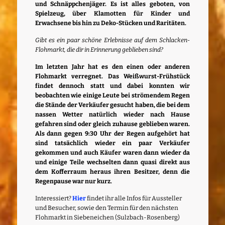
und Schnäppchenjäger. Es ist alles geboten, von
Spielzeug, über Klamotten für Kinder und
Erwachsene bis hin zu Deko-Stücken und Raritäten.
Gibt es ein paar schöne Erlebnisse auf dem Schlacken-
Flohmarkt, die dir in Erinnerung geblieben sind?
Im letzten Jahr hat es den einen oder anderen
Flohmarkt verregnet. Das Weißwurst-Frühstück
findet dennoch statt und dabei konnten wir
beobachten wie einige Leute bei strömendem Regen
die Stände der Verkäufer gesucht haben, die bei dem
nassen Wetter natürlich wieder nach Hause
gefahren sind oder gleich zuhause geblieben waren.
Als dann gegen 9:30 Uhr der Regen aufgehört hat
sind tatsächlich wieder ein paar Verkäufer
gekommen und auch Käufer waren dann wieder da
und einige Teile wechselten dann quasi direkt aus
dem Kofferraum heraus ihren Besitzer, denn die
Regenpause war nur kurz.
Interessiert?
Hier
findet ihr alle Infos für Aussteller
und Besucher, sowie den Termin für den nächsten
Flohmarkt in Siebeneichen (Sulzbach-Rosenberg)