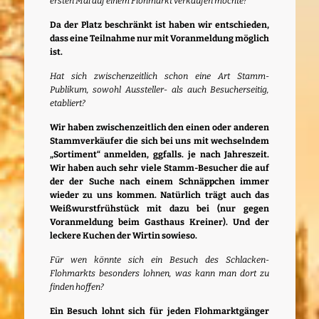
ersten Mal auf einem Flohmarkt verkaufen möchte?
Da der Platz beschränkt ist haben wir entschieden,
dass eine Teilnahme nur mit Voranmeldung möglich
ist.
Hat sich zwischenzeitlich schon eine Art Stamm-
Publikum, sowohl Aussteller- als auch Besucherseitig,
etabliert?
Wir haben zwischenzeitlich den einen oder anderen
Stammverkäufer die sich bei uns mit wechselndem
„Sortiment“ anmelden, ggfalls. je nach Jahreszeit.
Wir haben auch sehr viele Stamm-Besucher die auf
der der Suche nach einem Schnäppchen immer
wieder zu uns kommen. Natürlich trägt auch das
Weißwurstfrühstück mit dazu bei (nur gegen
Voranmeldung beim Gasthaus Kreiner). Und der
leckere Kuchen der Wirtin sowieso.
Für wen könnte sich ein Besuch des Schlacken-
Flohmarkts besonders lohnen, was kann man dort zu
finden hoffen?
Ein Besuch lohnt sich für jeden Flohmarktgänger