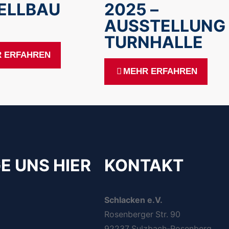
ELLBAU
2025 –
AUSSTELLUNG
TURNHALLE
 ERFAHREN
MEHR ERFAHREN
E UNS HIER
KONTAKT
Schlacken e.V.
Rosenberger Str. 90
92237 Sulzbach-Rosenberg