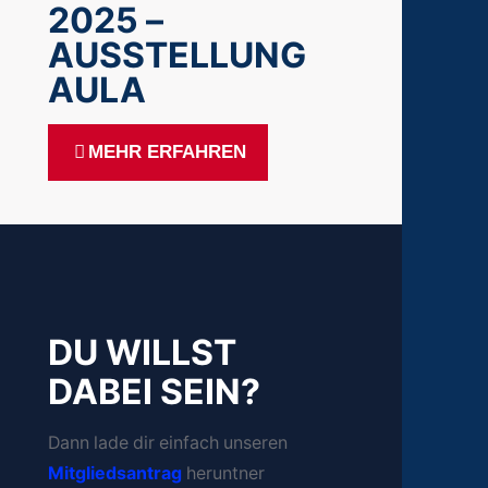
2025 –
AUSSTELLUNG
AULA
MEHR ERFAHREN
DU WILLST
DABEI SEIN?
Dann lade dir einfach unseren
Mitgliedsantrag
heruntner