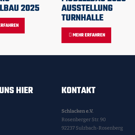
LBAU 2025
AUSSTELLUNG
TURNHALLE
ERFAHREN
MEHR ERFAHREN
UNS HIER
KONTAKT
Schlacken e.V.
Rosenberger Str. 90
92237 Sulzbach-Rosenberg