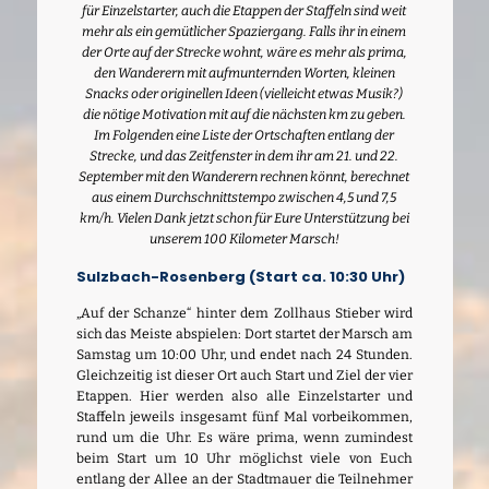
für Einzelstarter, auch die Etappen der Staffeln sind weit
mehr als ein gemütlicher Spaziergang. Falls ihr in einem
der Orte auf der Strecke wohnt, wäre es mehr als prima,
den Wanderern mit aufmunternden Worten, kleinen
Snacks oder originellen Ideen (vielleicht etwas Musik?)
die nötige Motivation mit auf die nächsten km zu geben.
Im Folgenden eine Liste der Ortschaften entlang der
Strecke, und das Zeitfenster in dem ihr am 21. und 22.
September mit den Wanderern rechnen könnt, berechnet
aus einem Durchschnittstempo zwischen 4,5 und 7,5
km/h. Vielen Dank jetzt schon für Eure Unterstützung bei
unserem 100 Kilometer Marsch!
Sulzbach-Rosenberg (Start ca. 10:30 Uhr)
„Auf der Schanze“ hinter dem Zollhaus Stieber wird
sich das Meiste abspielen: Dort startet der Marsch am
Samstag um 10:00 Uhr, und endet nach 24 Stunden.
Gleichzeitig ist dieser Ort auch Start und Ziel der vier
Etappen. Hier werden also alle Einzelstarter und
Staffeln jeweils insgesamt fünf Mal vorbeikommen,
rund um die Uhr. Es wäre prima, wenn zumindest
beim Start um 10 Uhr möglichst viele von Euch
entlang der Allee an der Stadtmauer die Teilnehmer