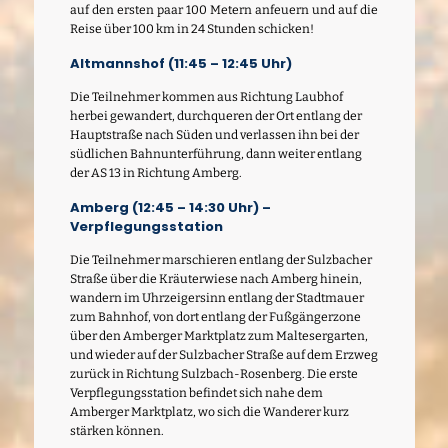
auf den ersten paar 100 Metern anfeuern und auf die
Reise über 100 km in 24 Stunden schicken!
Altmannshof (11:45 – 12:45 Uhr)
Die Teilnehmer kommen aus Richtung Laubhof
herbei gewandert, durchqueren der Ort entlang der
Hauptstraße nach Süden und verlassen ihn bei der
südlichen Bahnunterführung, dann weiter entlang
der AS 13 in Richtung Amberg.
Amberg (12:45 – 14:30 Uhr) –
Verpflegungsstation
Die Teilnehmer marschieren entlang der Sulzbacher
Straße über die Kräuterwiese nach Amberg hinein,
wandern im Uhrzeigersinn entlang der Stadtmauer
zum Bahnhof, von dort entlang der Fußgängerzone
über den Amberger Marktplatz zum Maltesergarten,
und wieder auf der Sulzbacher Straße auf dem Erzweg
zurück in Richtung Sulzbach-Rosenberg. Die erste
Verpflegungsstation befindet sich nahe dem
Amberger Marktplatz, wo sich die Wanderer kurz
stärken können.