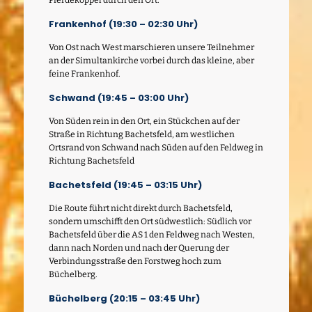
Pferdekoppel durch den Ort.
Frankenhof (19:30 – 02:30 Uhr)
Von Ost nach West marschieren unsere Teilnehmer
an der Simultankirche vorbei durch das kleine, aber
feine Frankenhof.
Schwand (19:45 – 03:00 Uhr)
Von Süden rein in den Ort, ein Stückchen auf der
Straße in Richtung Bachetsfeld, am westlichen
Ortsrand von Schwand nach Süden auf den Feldweg in
Richtung Bachetsfeld
Bachetsfeld (19:45 – 03:15 Uhr)
Die Route führt nicht direkt durch Bachetsfeld,
sondern umschifft den Ort südwestlich: Südlich vor
Bachetsfeld über die AS 1 den Feldweg nach Westen,
dann nach Norden und nach der Querung der
Verbindungsstraße den Forstweg hoch zum
Büchelberg.
Büchelberg (20:15 – 03:45 Uhr)