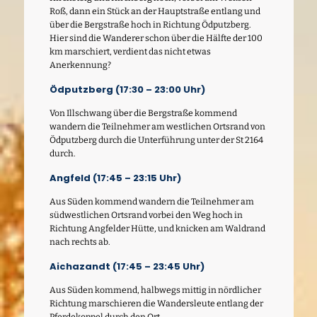
Roß, dann ein Stück an der Hauptstraße entlang und
über die Bergstraße hoch in Richtung Ödputzberg.
Hier sind die Wanderer schon über die Hälfte der 100
km marschiert, verdient das nicht etwas
Anerkennung?
Ödputzberg (17:30 – 23:00 Uhr)
Von Illschwang über die Bergstraße kommend
wandern die Teilnehmer am westlichen Ortsrand von
Ödputzberg durch die Unterführung unter der St 2164
durch.
Angfeld (17:45 – 23:15 Uhr)
Aus Süden kommend wandern die Teilnehmer am
südwestlichen Ortsrand vorbei den Weg hoch in
Richtung Angfelder Hütte, und knicken am Waldrand
nach rechts ab.
Aichazandt (17:45 – 23:45 Uhr)
Aus Süden kommend, halbwegs mittig in nördlicher
Richtung marschieren die Wandersleute entlang der