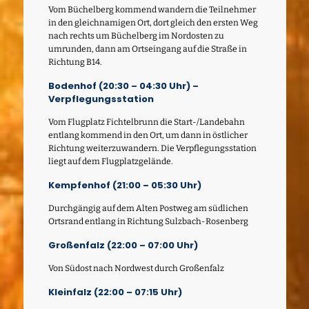
Vom Büchelberg kommend wandern die Teilnehmer
in den gleichnamigen Ort, dort gleich den ersten Weg
nach rechts um Büchelberg im Nordosten zu
umrunden, dann am Ortseingang auf die Straße in
Richtung B14.
Bodenhof (20:30 – 04:30 Uhr) –
Verpflegungsstation
Vom Flugplatz Fichtelbrunn die Start-/Landebahn
entlang kommend in den Ort, um dann in östlicher
Richtung weiterzuwandern. Die Verpflegungsstation
liegt auf dem Flugplatzgelände.
Kempfenhof (21:00 – 05:30 Uhr)
Durchgängig auf dem Alten Postweg am südlichen
Ortsrand entlang in Richtung Sulzbach-Rosenberg
Großenfalz (22:00 – 07:00 Uhr)
Von Südost nach Nordwest durch Großenfalz
Kleinfalz (22:00 – 07:15 Uhr)