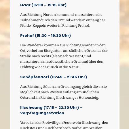
Haar (15:30 – 19:15 Uhr)
Aus Richtung Norden kommend, marschieren die
Teilnehmer durch den Ort und wandern entlang der
Pferde-Koppeln weiter in Richtung Prohof.
Prohof (15:30 – 19:30 Uhr)
Die Wanderer kommen aus Richtung Norden in den
Ort, vorbei am Biergarten, am südlichen Ortsende der
Straße nach rechts (also nach Westen), und
marschieren am südwestlichen Ortsrand über den
Feldweg wieder zurück in die Natur.
Schöpfendorf (16:45 – 21:45 Uhr)
Aus Richtung Süden am Ortseingang gleich die erste
Möglichkeit nach Westen entlang am südlichen
Ortsrand, in Richtung Illschwanger Höhensteig.
Illschwang (17:15 – 22:30 Uhr) –
Verpflegungsstation
Vorbei an der Freiwilligen Feuerwehr Illschwang, den
Kirchsteig und Kirchberg hoch, vorbei am Weißen