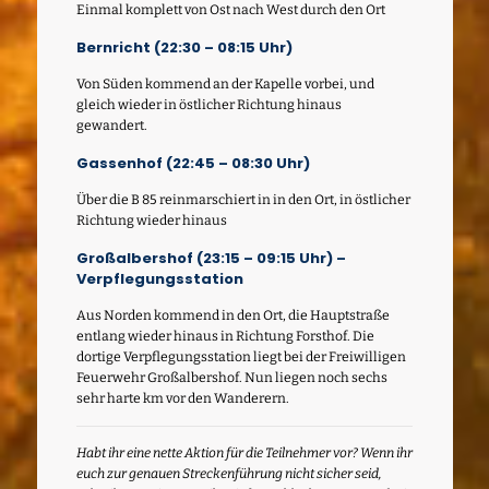
Einmal komplett von Ost nach West durch den Ort
Bernricht (22:30 – 08:15 Uhr)
Von Süden kommend an der Kapelle vorbei, und
gleich wieder in östlicher Richtung hinaus
gewandert.
Gassenhof (22:45 – 08:30 Uhr)
Über die B 85 reinmarschiert in in den Ort, in östlicher
Richtung wieder hinaus
Großalbershof (23:15 – 09:15 Uhr) –
Verpflegungsstation
Aus Norden kommend in den Ort, die Hauptstraße
entlang wieder hinaus in Richtung Forsthof. Die
dortige Verpflegungsstation liegt bei der Freiwilligen
Feuerwehr Großalbershof. Nun liegen noch sechs
sehr harte km vor den Wanderern.
Habt ihr eine nette Aktion für die Teilnehmer vor? Wenn ihr
euch zur genauen Streckenführung nicht sicher seid,