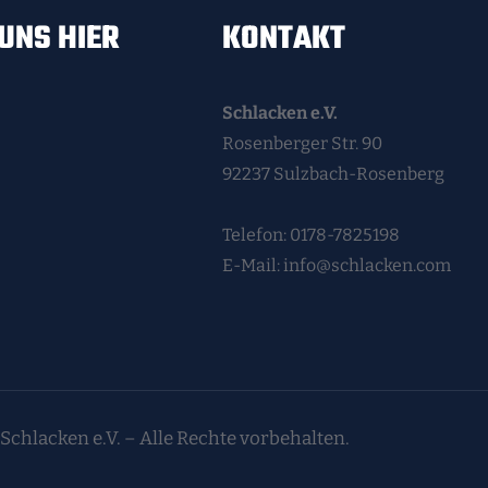
UNS HIER
KONTAKT
Schlacken e.V.
Rosenberger Str. 90
92237 Sulzbach-Rosenberg
Telefon: 0178-7825198
E-Mail: info@schlacken.com
Schlacken e.V. – Alle Rechte vorbehalten.