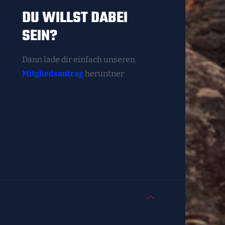
DU WILLST DABEI
SEIN?
Dann lade dir einfach unseren
Mitgliedsantrag
heruntner