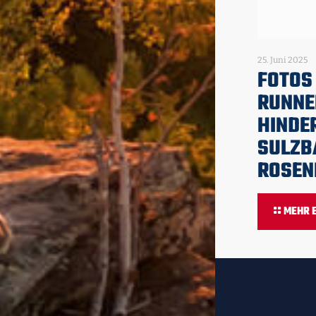
25. Juni 2025
FOTOS
RUNNE
HINDE
SULZB
ROSEN
MEHR 