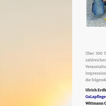
Über 300 T
zahlreichen
Veranstalt
Impression
die folgen
Ulrich Erd
GaLapflege
Wittmann 