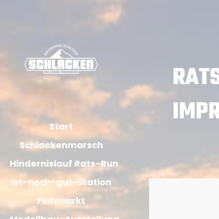
RATS
IMP
Start
Schlackenmarsch
Hindernislauf Rats-Run
Ist-noch-gut-Station
Flohmarkt